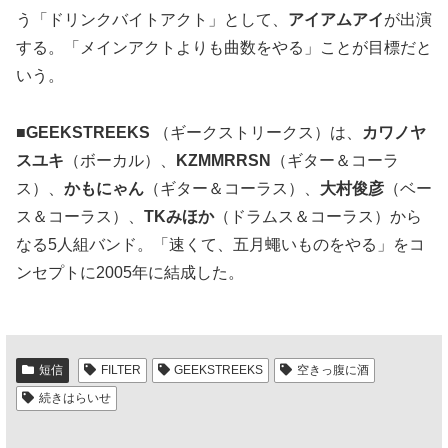
う「ドリンクバイトアクト」として、
アイアムアイ
が出演
する。「メインアクトよりも曲数をやる」ことが目標だと
いう。
■
GEEKSTREEKS
（ギークストリークス）は、
カワノヤ
スユキ
（ボーカル）、
KZMMRRSN
（ギター＆コーラ
ス）、
かもにゃん
（ギター＆コーラス）、
大村俊彦
（ベー
ス＆コーラス）、
TKみほか
（ドラムス＆コーラス）から
なる5人組バンド。「速くて、五月蠅いものをやる」をコ
ンセプトに2005年に結成した。
短信
FILTER
GEEKSTREEKS
空きっ腹に酒
続きはらいせ