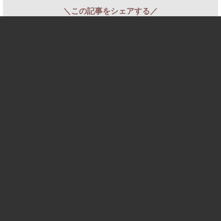
＼この記事をシェアする／
ホーム
短信
フェスを探す
アンケート調査
用語集
持ち物リスト保管庫
お問い合わせ