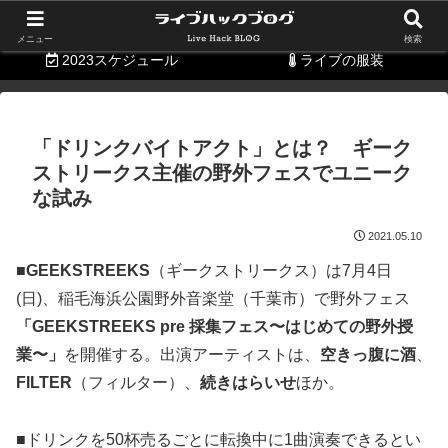
持ち物リスト
便利グッズ
メニュー
検索
2023スケジュール
ライブの服装
「ドリンクバイトアクト」とは？ ギーク
ストリークス主催の野外フェスでユニーク
な試み
2021.05.10
■
GEEKSTREEKS
（ギークストリークス）は7月4日
(日)、稲毛海浜公園野外音楽堂（千葉市）で野外フェス
「GEEKSTREEKS pre 採集フェス〜はじめての野外授
業〜」
を開催する。出演アーティストは、
空きっ腹に酒
、
FILTER
（フィルター）、
続きはらいせ
ほか。
■ドリンクを50杯売るごとに転換中に1曲演奏できるとい