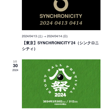
ビ
ュ
ゲ
ー
ー
ナ
シ
ビ
ョ
ゲ
2024/04/13 (土)
→
2024/04/14 (日)
【東京】SYNCHRONICITY’24（シンクロニ
ン
ー
シティ）
シ
3月
ョ
30
2024
ン