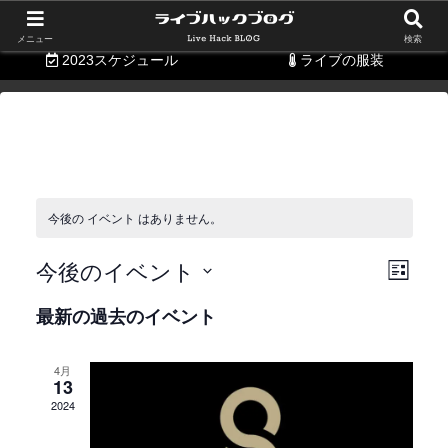
持ち物リスト
便利グッズ
メニュー
検索
2023スケジュール
ライブの服装
今後の イベント はありません。
今後のイベント
ビ
イ
リ
日
ス
ュ
ベ
最新の過去のイベント
ト
付
表
ー
ン
を
示
4月
の
ト
13
選
2024
択
ナ
ビ