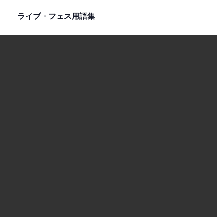
ライブ・フェス用語集
はじめての音楽フェスガイド
フェスを探す
アンケート調査
用語集
持ち物リスト保管庫