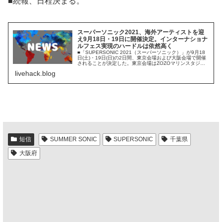
■続報、日程決まる。
スーパーソニック2021、海外アーティストを迎
え9月18日・19日に開催決定。インターナショナ
ルフェス実現のハードルは依然高く
■「SUPERSONIC 2021（スーパーソニック）」が9月18
日(土)・19日(日)の2日間、東京会場および大阪会場で開催
されることが決定した。東京会場はZOZOマリンスタジア
ム（千葉市）、大阪会場は舞洲SONIC PARK（大阪
livehack.blog
市）。...
短信
SUMMER SONIC
SUPERSONIC
千葉県
大阪府